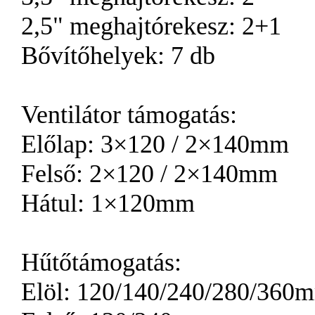
2,5" meghajtórekesz: 2+1
Bővítőhelyek: 7 db
Ventilátor támogatás:
Előlap: 3×120 / 2×140mm
Felső: 2×120 / 2×140mm
Hátul: 1×120mm
Hűtőtámogatás:
Elöl: 120/140/240/280/360