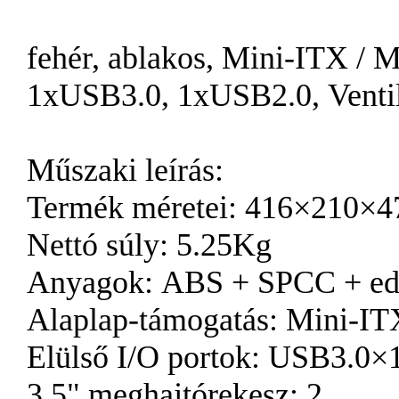
fehér, ablakos, Mini-ITX / 
1xUSB3.0, 1xUSB2.0, Ventil
Műszaki leírás:
Termék méretei: 416×210
Nettó súly: 5.25Kg
Anyagok: ABS + SPCC + edz
Alaplap-támogatás: Mini-I
Elülső I/O portok: USB3.0
3,5" meghajtórekesz: 2