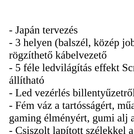
- Japán tervezés
- 3 helyen (balszél, közép j
rögzíthető kábelvezető
- 5 féle ledvilágítás effekt 
állítható
- Led vezérlés billentyűzetrő
- Fém váz a tartósságért, műa
gaming élményért, gumi alj a
- Csiszolt lapított szélekkel