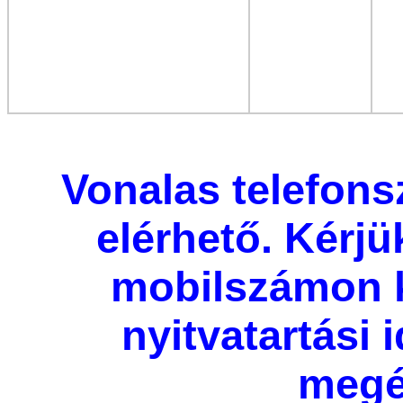
Vonalas telefon
elérhető. Kérjü
mobilszámon 
nyitvatartási
megé