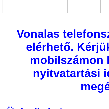
Vonalas telefon
elérhető. Kérjü
mobilszámon 
nyitvatartási
megé