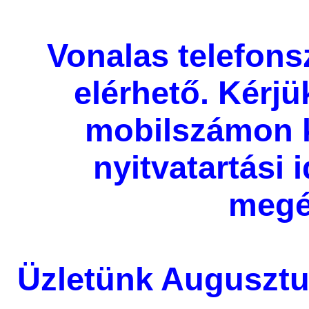
Vonalas telefon
elérhető. Kérjü
mobilszámon 
nyitvatartási
megé
Üzletünk Augusztu