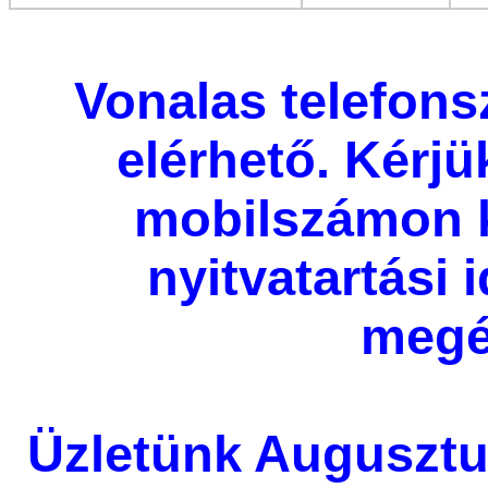
Vonalas telefon
elérhető. Kérjü
mobilszámon 
nyitvatartási
megé
Üzletünk Augusztu