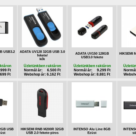
B USB3.2
ADATA UV128 32GB USB 3.0
ADATA UV150 128GB
HIKSEMI 
fekete/
USB3.0 fekete
kék
ktáron
Üzletünkben raktáron
Üzletünkben raktáron
Üzletü
999 Ft
Normál ár: 6.500 Ft
Normál ár: 9.299 Ft
Normál
699 Ft
Webshop ár: 6.162 Ft
Webshop ár: 8.881 Ft
Websho
32GB USB
HIKSEMI RNB M200R 32GB
INTENSO Alu Line 8GB
INTENS
züst
USB 2.0 fekete-piros
Ezüst
sö