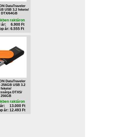
N DataTraveler
B USB 3.2 fekete/
k DTX/64GB
nkben raktáron
 ár: 6.900 Ft
p ár: 6.555 Ft
N DataTraveler
S 256GB USB 3.2
fekete/
cssárga DTXS/
256GB
nkben raktáron
ár: 13.000 Ft
 ár: 12.493 Ft