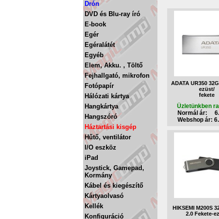
Drón
DVD és Blu-ray író
E-book
Egér
Egéralátét
Egyéb
Elem, Akku. , Töltő
Fejhallgató, mikrofon
ADATA UR350 32G
Fotópapír
ezüst/
fekete
Hálózati kártya
Hangkártya
Üzletünkben ra
Normál ár: 6.
Hangszóró
Webshop ár: 6.
Háztartási kisgép
Hűtő, ventilátor
I/O eszköz
iPad
Joystick, Gamepad,
Kormány
Kábel és kiegészítő
Kártyaolvasó
Kellék
HIKSEMI M200S 
2.0 Fekete-e
Konfiguráció