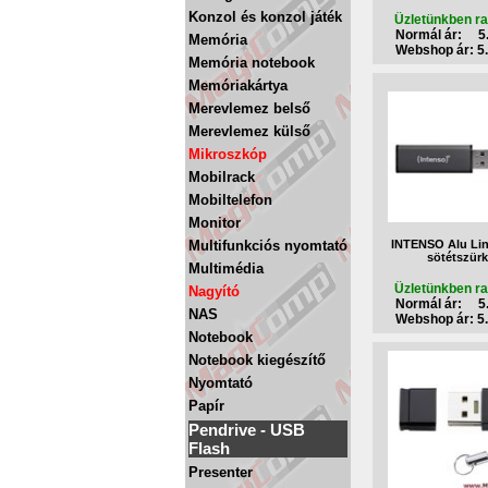
Konzol és konzol játék
Üzletünkben ra
Normál ár: 5.
Memória
Webshop ár: 5.
Memória notebook
Memóriakártya
Merevlemez belső
Merevlemez külső
Mikroszkóp
Mobilrack
Mobiltelefon
Monitor
Multifunkciós nyomtató
INTENSO Alu Li
sötétszür
Multimédia
Üzletünkben ra
Nagyító
Normál ár: 5.
NAS
Webshop ár: 5.
Notebook
Notebook kiegészítő
Nyomtató
Papír
Pendrive - USB
Flash
Presenter