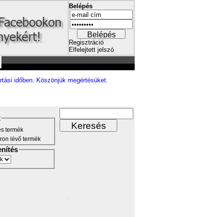
Belépés
Regisztráció
Elfelejtett jelszó
rtási időben. Köszönjük megértésüket.
t
s termék
ron lévő termék
enítés