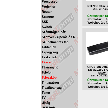
Processzor
INTENSO Slim L
Projektor
USB 3.1 fek
Router
Üzletünkben ra
Scanner
Normál ár: 4.
SSD
Webshop ár: 4.
Switch
Számítógép ház
Szoftver - Operációs R.
Szünetmentes táp
Tablet PC
Tápegység
Táska, tok
Távcső
KINGSTON DataT
Távirányító
Exodia 128GB U
Telefon
fekete/
sárga DTX/1
Teleszkóp
Üzletünkben ra
Tintapatron
Normál ár: 9.
Webshop ár: 8.
Tisztítóanyag
Toner
TV
Újság
USB hub