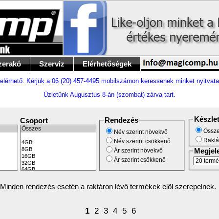
zerakó
Szerviz
Elérhetőségek
elérhető. Kérjük a 06 (20) 457-4495 mobilszámon keressenek minket nyitvata
Üzletünk Augusztus 8-án (szombat) zárva tart.
Készle
Rendezés
Csoport
Össze
Név szerint növekvő
Raktá
Név szerint csökkenő
Ár szerint növekvő
Megjel
Ár szerint csökkenő
Minden rendezés esetén a raktáron lévő termékek elöl szerepelnek.
1
2
3
4
5
6