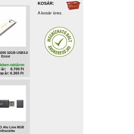
KOSÁR:
A kosár üres.
M200 32GB USB3.0
Ezüst
nkben raktáron
 ár: 6.700 Ft
p ár: 6.365 Ft
O Alu Line 8GB
tétszürke