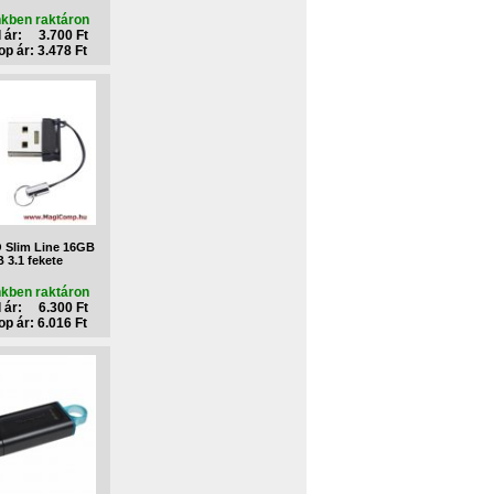
nkben raktáron
 ár: 3.700 Ft
p ár: 3.478 Ft
 Slim Line 16GB
 3.1 fekete
nkben raktáron
 ár: 6.300 Ft
p ár: 6.016 Ft