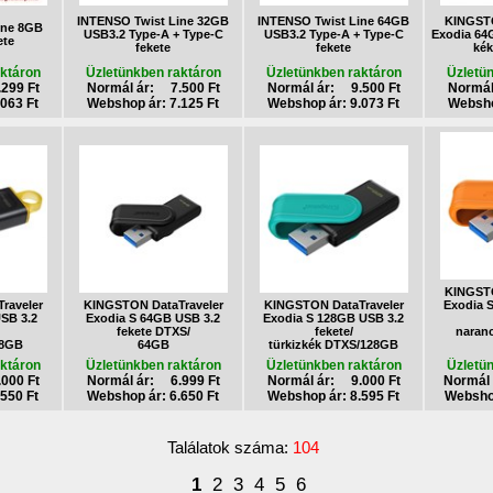
INTENSO Twist Line 32GB
INTENSO Twist Line 64GB
KINGSTO
ine 8GB
USB3.2 Type-A + Type-C
USB3.2 Type-A + Type-C
Exodia 64G
ete
fekete
fekete
ké
ktáron
Üzletünkben raktáron
Üzletünkben raktáron
Üzletü
299 Ft
Normál ár: 7.500 Ft
Normál ár: 9.500 Ft
Normál
063 Ft
Webshop ár: 7.125 Ft
Webshop ár: 9.073 Ft
Websho
KINGSTO
raveler
KINGSTON DataTraveler
KINGSTON DataTraveler
Exodia 
SB 3.2
Exodia S 64GB USB 3.2
Exodia S 128GB USB 3.2
fekete DTXS/
fekete/
naran
28GB
64GB
türkizkék DTXS/128GB
ktáron
Üzletünkben raktáron
Üzletünkben raktáron
Üzletü
000 Ft
Normál ár: 6.999 Ft
Normál ár: 9.000 Ft
Normál 
550 Ft
Webshop ár: 6.650 Ft
Webshop ár: 8.595 Ft
Webshop
Találatok száma:
104
1
2
3
4
5
6