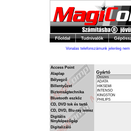
Főoldal
Tudnivalók
Gépöss
Vonalas telefonszámunk jelenleg nem 
Access Point
Gyártó
Alaplap
Bélyegző
Billentyűzet
Biztonságtechnika
Bluetooth eszköz
CD, DVD tok és tartó
CD, DVD, Blu-ray lemez
Digitális
fényképezőgép
Digitalizáló