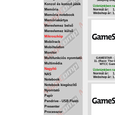
Sleeping Dra
Konzol és konzol játék
Üzletünkben ra
Memória
Normál ár: 1.
Webshop ár: 1.
Memória notebook
Memóriakártya
Merevlemez belső
Merevlemez külső
Mikroszkóp
Mobilrack
Mobiltelefon
Monitor
Multifunkciós nyomtató
GAMESTAR - 2
11. (Race: The O
Multimédia
WTCC Gam
Nagyító
Üzletünkben ra
Normál ár: 1.
NAS
Webshop ár: 1.
Notebook
Notebook kiegészítő
Nyomtató
Papír
Pendrive - USB Flash
Presenter
Processzor