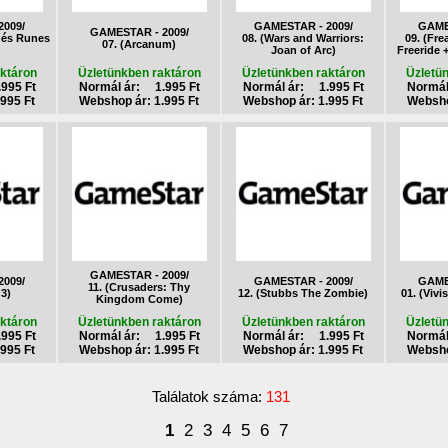
009/
GAMESTAR - 2009/
GAME
GAMESTAR - 2009/
 és Runes
08. (Wars and Warriors:
09. (Fr
07. (Arcanum)
Joan of Arc)
Freeride 
ktáron
Üzletünkben raktáron
Üzletünkben raktáron
Üzletü
995 Ft
Normál ár: 1.995 Ft
Normál ár: 1.995 Ft
Normál
995 Ft
Webshop ár: 1.995 Ft
Webshop ár: 1.995 Ft
Websho
GAMESTAR - 2009/
009/
GAMESTAR - 2009/
GAME
11. (Crusaders: Thy
 3)
12. (Stubbs The Zombie)
01. (Vivi
Kingdom Come)
ktáron
Üzletünkben raktáron
Üzletünkben raktáron
Üzletü
995 Ft
Normál ár: 1.995 Ft
Normál ár: 1.995 Ft
Normál
995 Ft
Webshop ár: 1.995 Ft
Webshop ár: 1.995 Ft
Websho
Találatok száma:
131
1
2
3
4
5
6
7