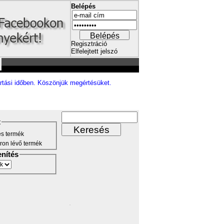
Belépés
Regisztráció
Elfelejtett jelszó
rtási időben. Köszönjük megértésüket.
t
s termék
ron lévő termék
enítés