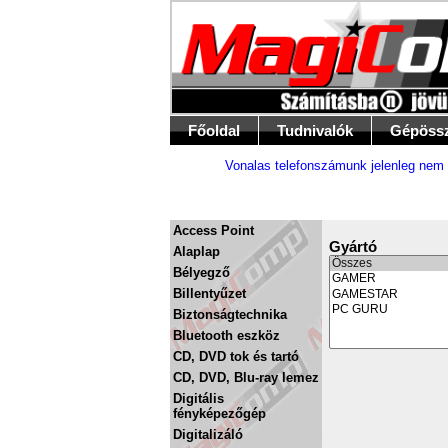
Főoldal
Tudnivalók
Gépöss
Vonalas telefonszámunk jelenleg nem 
Access Point
Gyártó
Alaplap
Bélyegző
Billentyűzet
Biztonságtechnika
Bluetooth eszköz
CD, DVD tok és tartó
CD, DVD, Blu-ray lemez
Digitális
fényképezőgép
Digitalizáló