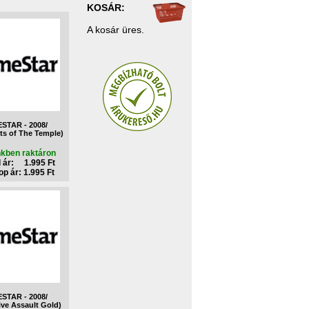
KOSÁR:
A kosár üres.
STAR - 2008/
hts of The Temple)
nkben raktáron
 ár: 1.995 Ft
p ár: 1.995 Ft
STAR - 2008/
ive Assault Gold)