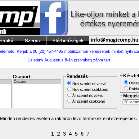
zerakó
Szerviz
Elérhetőségek
elérhető. Kérjük a 06 (20) 457-4495 mobilszámon keressenek minket nyitvata
Üzletünk Augusztus 8-án (szombat) zárva tart.
Készle
Rendezés
Csoport
Össze
Név szerint növekvő
Raktá
Név szerint csökkenő
Ár szerint növekvő
Megjel
Ár szerint csökkenő
Minden rendezés esetén a raktáron lévő termékek elöl szerepelnek.
1
2
3
4
5
6
7