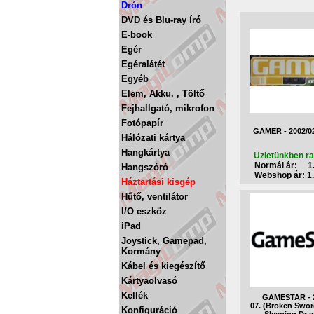
Drón
DVD és Blu-ray író
E-book
Egér
Egéralátét
Egyéb
Elem, Akku. , Töltő
Fejhallgató, mikrofon
Fotópapír
GAMER - 2002/02
Hálózati kártya
Hangkártya
Üzletünkben ra
Normál ár: 1.
Hangszóró
Webshop ár: 1.
Háztartási kisgép
Hűtő, ventilátor
I/O eszköz
iPad
Joystick, Gamepad,
Kormány
Kábel és kiegészítő
Kártyaolvasó
Kellék
GAMESTAR - 2
07. (Broken Swor
Konfiguráció