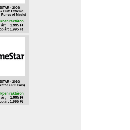
STAR - 2009/
eak Out: Extreme
+ Runes of Magic)
nkben raktáron
 ár: 1.995 Ft
p ár: 1.995 Ft
STAR - 2010/
sector + RC Cars)
nkben raktáron
 ár: 1.995 Ft
p ár: 1.995 Ft