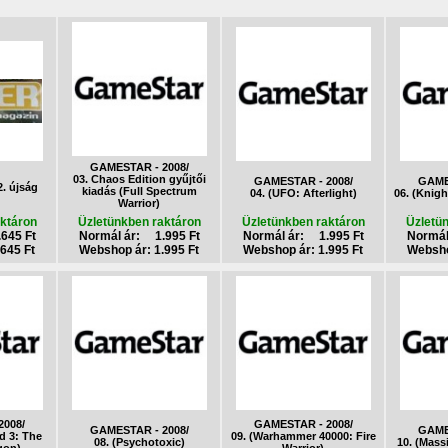
GAMESTAR - 2008/
03. Chaos Edition gyűjtői
GAMESTAR - 2008/
GAME
. újság
kiadás (Full Spectrum
04. (UFO: Afterlight)
06. (Knig
Warrior)
ktáron
Üzletünkben raktáron
Üzletünkben raktáron
Üzletü
645 Ft
Normál ár: 1.995 Ft
Normál ár: 1.995 Ft
Normál
645 Ft
Webshop ár: 1.995 Ft
Webshop ár: 1.995 Ft
Websho
008/
GAMESTAR - 2008/
GAMESTAR - 2008/
GAME
d 3: The
09. (Warhammer 40000: Fire
08. (Psychotoxic)
10. (Mass