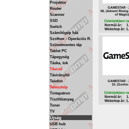
Projektor
GAMESTAR - 2
Router
06. (Advent Rising
Scanner
of Magic)
SSD
Üzletünkben ra
Normál ár: 1.
Switch
Webshop ár: 1.
Számítógép ház
Szoftver - Operációs R.
Szünetmentes táp
Tablet PC
Tápegység
Táska, tok
Távcső
Távirányító
Telefon
GAMESTAR - 2
10. (Gothic
Teleszkóp
Üzletünkben ra
Tintapatron
Normál ár: 1.
Tisztítóanyag
Webshop ár: 1.
Toner
TV
Újság
USB hub