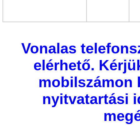
Vonalas telefon
elérhető. Kérjü
mobilszámon 
nyitvatartási
megé